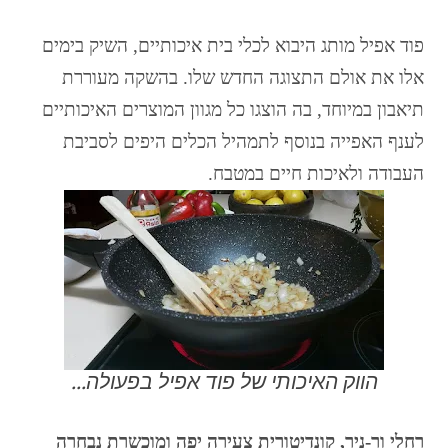
פוד אפיל מותג היבוא לכלי בית איכותיים, השיק בימים
אלו את אולם התצוגה החדש שלו. בהשקה מעוררת
תיאבון במיוחד, בה הוצגו כל מגוון המוצרים האיכותיים
לענף האפייה בנוסף לתמהיל הכלים היפים לסביבת
העבודה ולאיכות חיים במטבח.
הווק האיכותי של פוד אפיל בפעולה...
רחלי ור-ניר, קונדיטורית צעירה יפה ומוכשרת נבחרה