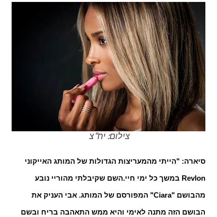
צילום: יח"צ
סיארה: "הייתי מהמעריצות הגדולות של המותג האייקוני
Revlon
במשך כל ימי חיי.
השם שקיבלתי מהוריי נובע
מהבושם "
Ciara
" המפורסם של המותג. אבי העניק את
הבושם הזה מתנה לאימי והיא ממש התאהבה בריח ובשם