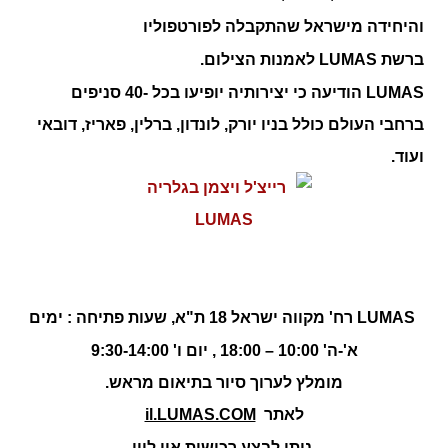
והיחידה מישראל שהתקבלה לפורטפוליו
ברשת
LUMAS
לאמנות הצילום.
LUMAS
הודיעה כי יצירותיה יופיעו בכל -40 סניפים
ברחבי העולם כולל בניו יורק, לונדון, ברלין, פאריז, דובאי
ועוד.
LUMAS
רח' מקווה ישראל 18 ת"א,
שעות פתיחה : ימים
א'-ה' 10:00 – 18:00 , יום ו' 9:30-14:00
מומלץ לערוך סיור בתיאום מראש.
ל
אתר
il.LUMAS.COM
ניתן לבצע רכישות און ליין