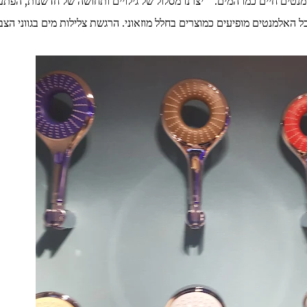
מנטים חיים כמו המים. "יצרנו מסלול של גילויים ותחושה של חדשנות, הפתע
 האלמנטים מופיעים כמוצרים בחלל מוזאוני. הרגשת צלילות מים בגווני הצב