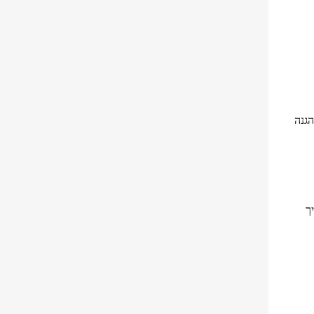
הגנה
 כל מה שצריך