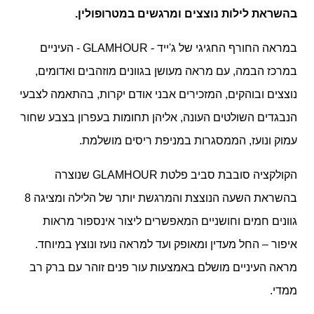
בהשראת לילות נוצצים ומרגשים במטרופולין.
במראה החורף החגיגי של ג'ייד -
GLAMHOUR
- העיניים
במרכז הבמה, עם מראה מעושן בגוונים מוזהבים ואדומים,
נוצצים ובוהקים, המזכירים אבני אודם יקרות, בהתאמה לצבעי
הנבגדים השולטים העונה, אליהן תחומות בעפרון בצבע שחור
עמוק ונועז, הממסגרות במניפת ריסים מושלמת.
הקולקציה סובבת סביב פלטת
GLAMHOUR
שנוצרה
בהשראת השעה הנוצצת והמרגשת יותר של הלילה ומציגה 8
גוונים חמים וחושניים המאפשרים ליצור אינספור מראות
איפור – החל מעדין ומאופק ועד למראה נועז ונוצץ במיוחד.
מראה העיניים מושלם באמצעות עור פנים זוהר עם ברק רב
ממדי.