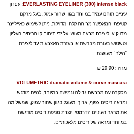
EVERLASTING EYELINER (300) intense black
: עפרון
עיניים תוחם עמיד במיוחד בגוון שחור עמוק. בעל מרקם
קטיפתי המאפשר מריחה קלה ומדויקת. ניתן לשימוש כאייליינר
מדויק או ליצירת מראה מעושן על ידי תיחום קו הריסים העליון
וטשטוש בעזרת מברשת או בעזרת האצבעות עד ליצירת
"הילה" מעושנת.
מחיר: 29.90 ₪
:
VOLUMETRIC dramatic volume & curve mascara
מסקרה עם מברשת גדולה וגמישה במיוחד, לנפח מודגש
ומראה ריסים צפוף, ארוך ומעוגל בגוון שחור עמוק, שמשלימה
את מראה העיניים הדרמטי ויוצרת מניפת ריסים מודגשת
במיוחד ומראה של ריסים מלאכותיים.