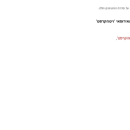
 על סדרת החטיפים הללו.
ירופאי 'ויטהקרפט'
טהקרפט'
,