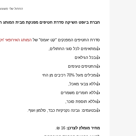
החתול שלי משוגע
חברת ביופט השיקה
סדרת חטיפים מפנקת מבית המותג הא
סדרת החטיפים המפנקים "קט יאמס" של
המותג האירופאי 'וי
👍מתאימים לכל סוגי החתולים,
👍
בכל הגילאים
👍
החטיפים טעימים
👍
מכילים מעל 70% רכיבים מן החי
👍
ללא צבעי מאכל,
👍
ללא חומרים משמרים
👍
וללא תוספת סוכר,
👍
בטעמים: גבינה נקניקיות כבד, סלמון ועוף.
מחיר מומלץ לצרכן:
16 ₪.